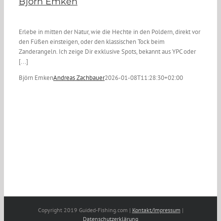
Björn Emken
Erlebe in mitten der Natur, wie die Hechte in den Poldern, direkt vor
den Füßen einsteigen, oder den klassischen Tock beim
Zanderangeln. Ich zeige Dir exklusive Spots, bekannt aus YPC oder
[...]
Björn Emken
Andreas Zachbauer
2026-01-08T11:28:30+02:00
Copyright 2019 Guided-Fishing.com |
Kontakt/Impressum
|
Datenschutzerklärung